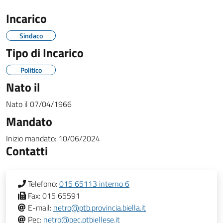
Incarico
Sindaco
Tipo di Incarico
Politico
Nato il
Nato il
07/04/1966
Mandato
Inizio mandato:
10/06/2024
Contatti
Telefono:
015 65113 interno 6
Fax:
015 65591
E-mail:
netro@ptb.provincia.biella.it
Pec:
netro@pec.ptbiellese.it