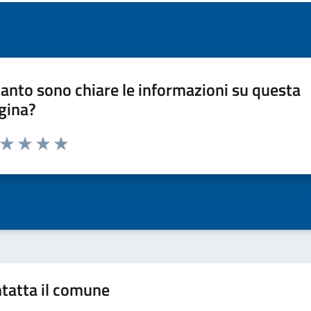
anto sono chiare le informazioni su questa
gina?
a da 1 a 5 stelle la pagina
ta 1 stelle su 5
Valuta 2 stelle su 5
Valuta 3 stelle su 5
Valuta 4 stelle su 5
Valuta 5 stelle su 5
tatta il comune