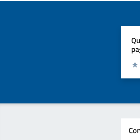
Qu
pa
Valut
Valu
Con