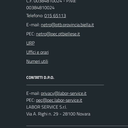
C.F. 00384810024 - P.Iva:
00384810024
Telefono:
015 65113
E-mail:
PEC:
URP
Uffici e orari
Numeri utili
CONTATTI D.P.O.
E-mail:
PEC:
LABOR SERVICE S.r.l.
Via A. Righi n. 29 - 28100 Novara