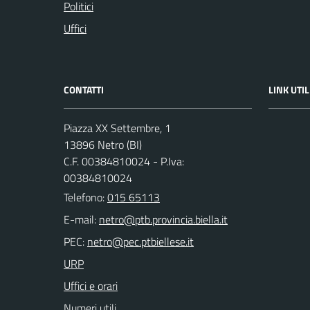
Politici
Uffici
CONTATTI
LINK UTIL
Piazza XX Settembre, 1
13896 Netro (BI)
C.F. 00384810024 - P.Iva:
00384810024
Telefono:
015 65113
E-mail:
PEC:
URP
Uffici e orari
Numeri utili