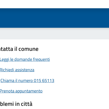
ta 1 stelle su 5
Valuta 2 stelle su 5
Valuta 3 stelle su 5
Valuta 4 stelle su 5
Valuta 5 stelle su 5
tatta il comune
Leggi le domande frequenti
Richiedi assistenza
Chiama il numero 015 65113
Prenota appuntamento
blemi in città