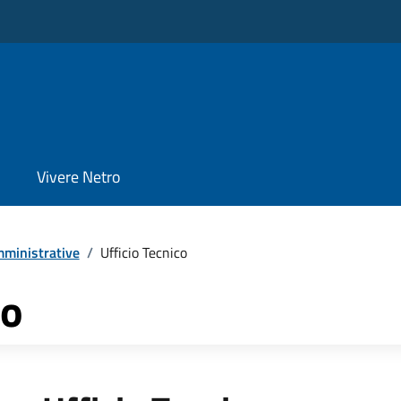
Vivere Netro
ministrative
/
Ufficio Tecnico
co