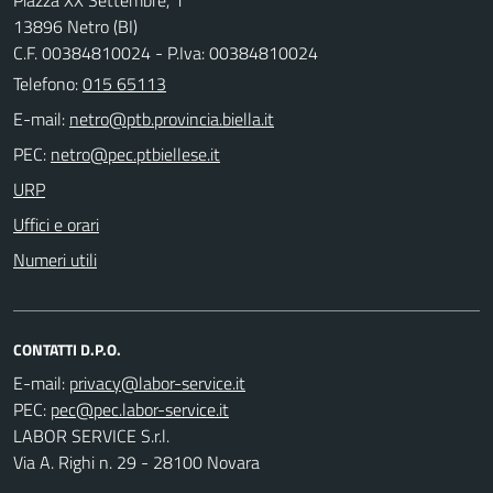
13896 Netro (BI)
C.F. 00384810024 - P.Iva: 00384810024
Telefono:
015 65113
E-mail:
PEC:
URP
Uffici e orari
Numeri utili
CONTATTI D.P.O.
E-mail:
PEC:
LABOR SERVICE S.r.l.
Via A. Righi n. 29 - 28100 Novara