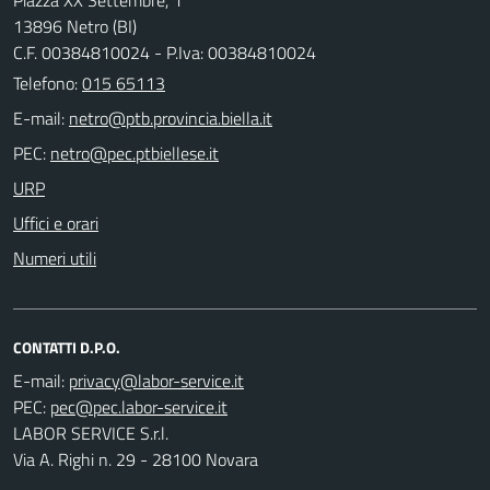
13896 Netro (BI)
C.F. 00384810024 - P.Iva: 00384810024
Telefono:
015 65113
E-mail:
PEC:
URP
Uffici e orari
Numeri utili
CONTATTI D.P.O.
E-mail:
PEC:
LABOR SERVICE S.r.l.
Via A. Righi n. 29 - 28100 Novara