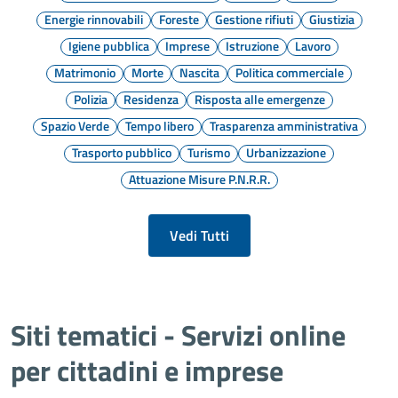
Energie rinnovabili
Foreste
Gestione rifiuti
Giustizia
Igiene pubblica
Imprese
Istruzione
Lavoro
Matrimonio
Morte
Nascita
Politica commerciale
Polizia
Residenza
Risposta alle emergenze
Spazio Verde
Tempo libero
Trasparenza amministrativa
Trasporto pubblico
Turismo
Urbanizzazione
Attuazione Misure P.N.R.R.
Vedi Tutti
Siti tematici - Servizi online
per cittadini e imprese