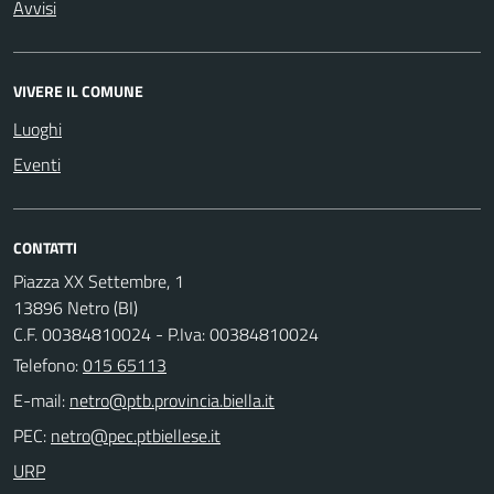
Avvisi
VIVERE IL COMUNE
Luoghi
Eventi
CONTATTI
Piazza XX Settembre, 1
13896 Netro (BI)
C.F. 00384810024 - P.Iva: 00384810024
Telefono:
015 65113
E-mail:
PEC:
URP