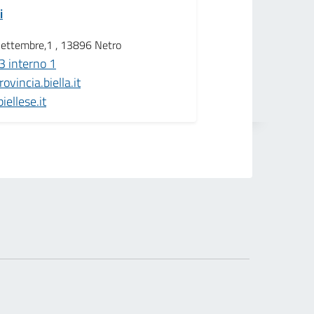
i
Settembre,1 , 13896 Netro
 interno 1
vincia.biella.it
ellese.it