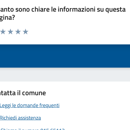
anto sono chiare le informazioni su questa
gina?
a da 1 a 5 stelle la pagina
ta 1 stelle su 5
Valuta 2 stelle su 5
Valuta 3 stelle su 5
Valuta 4 stelle su 5
Valuta 5 stelle su 5
tatta il comune
Leggi le domande frequenti
Richiedi assistenza