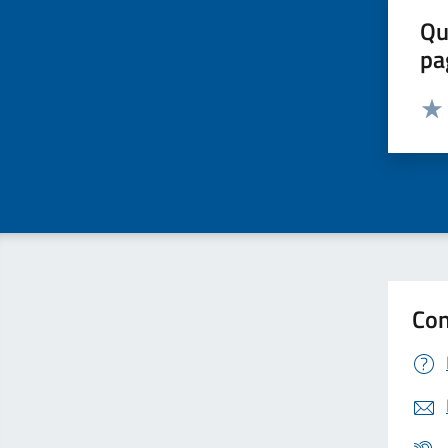
Qu
pa
Valut
Valu
Con