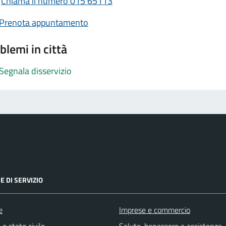
Chiama il numero 015 65113
Prenota appuntamento
blemi in città
Segnala disservizio
E DI SERVIZIO
e
Imprese e commercio