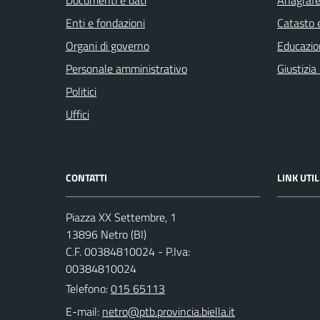
Documenti e dati
Anagrafe 
Enti e fondazioni
Catasto e
Organi di governo
Educazio
Personale amministrativo
Giustizia
Politici
Uffici
CONTATTI
LINK UTIL
Piazza XX Settembre, 1
13896 Netro (BI)
C.F. 00384810024 - P.Iva:
00384810024
Telefono:
015 65113
E-mail: