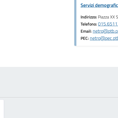
Servizi demografic
Indirizzo:
Piazza XX 
015.65113
Telefono:
netro@ptb.pro
Email:
netro@pec.ptbi
PEC: