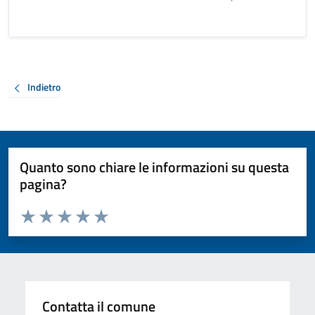
Indietro
Quanto sono chiare le informazioni su questa
pagina?
Valuta da 1 a 5 stelle la pagina
Valuta 1 stelle su 5
Valuta 2 stelle su 5
Valuta 3 stelle su 5
Valuta 4 stelle su 5
Valuta 5 stelle su 5
Contatta il comune