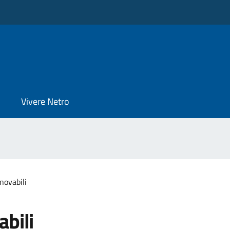
Vivere Netro
novabili
abili