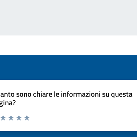
anto sono chiare le informazioni su questa
gina?
a da 1 a 5 stelle la pagina
ta 1 stelle su 5
Valuta 2 stelle su 5
Valuta 3 stelle su 5
Valuta 4 stelle su 5
Valuta 5 stelle su 5