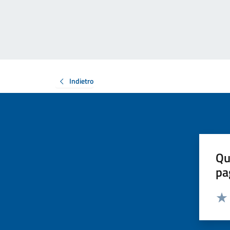
Indietro
Qu
pa
Valut
Valu