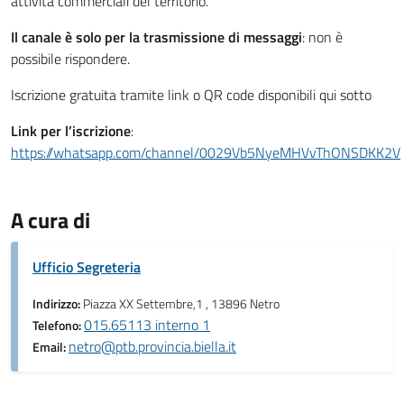
attività commerciali del territorio.
Il canale è solo per la trasmissione di messaggi
: non è
possibile rispondere.
Iscrizione gratuita tramite link o QR code disponibili qui sotto
Link per l’iscrizione
:
https://whatsapp.com/channel/0029Vb5NyeMHVvThONSDKK2V
A cura di
Ufficio Segreteria
Indirizzo:
Piazza XX Settembre,1 , 13896 Netro
015.65113 interno 1
Telefono:
netro@ptb.provincia.biella.it
Email: