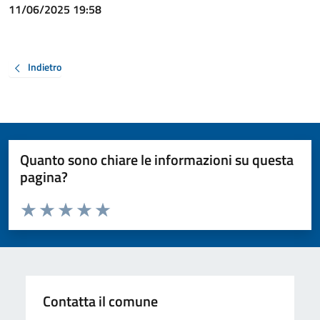
11/06/2025 19:58
Indietro
Quanto sono chiare le informazioni su questa
pagina?
Valuta da 1 a 5 stelle la pagina
Valuta 1 stelle su 5
Valuta 2 stelle su 5
Valuta 3 stelle su 5
Valuta 4 stelle su 5
Valuta 5 stelle su 5
Contatta il comune