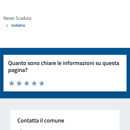
News Scaduta
Indietro
Quanto sono chiare le informazioni su questa
pagina?
Valuta da 1 a 5 stelle la pagina
Valuta 1 stelle su 5
Valuta 2 stelle su 5
Valuta 3 stelle su 5
Valuta 4 stelle su 5
Valuta 5 stelle su 5
Contatta il comune