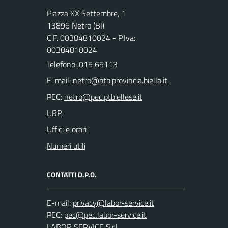
Piazza XX Settembre, 1
13896 Netro (BI)
C.F. 00384810024 - P.Iva:
00384810024
Telefono:
015 65113
E-mail:
PEC:
URP
Uffici e orari
Numeri utili
CONTATTI D.P.O.
E-mail:
PEC:
LABOR SERVICE S.r.l.