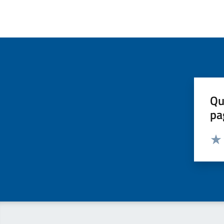
Qu
pa
Valut
Valu