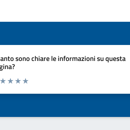
anto sono chiare le informazioni su questa
gina?
a da 1 a 5 stelle la pagina
ta 1 stelle su 5
Valuta 2 stelle su 5
Valuta 3 stelle su 5
Valuta 4 stelle su 5
Valuta 5 stelle su 5