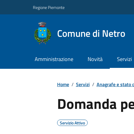
Regione Piemonte
Comune di Netro
Amministrazione
Novità
Servizi
Home
/
Servizi
/
Anagrafe e stato c
Domanda per
Servizio Attivo