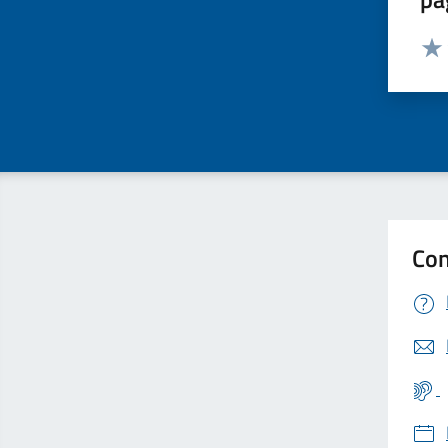
Valut
Valu
Con