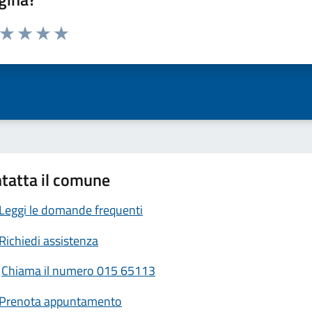
a da 1 a 5 stelle la pagina
ta 1 stelle su 5
Valuta 2 stelle su 5
Valuta 3 stelle su 5
Valuta 4 stelle su 5
Valuta 5 stelle su 5
tatta il comune
Leggi le domande frequenti
Richiedi assistenza
Chiama il numero 015 65113
Prenota appuntamento