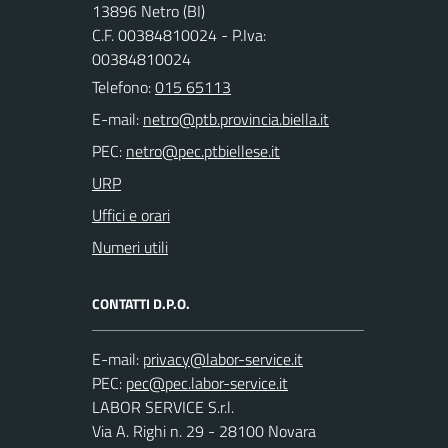
13896 Netro (BI)
C.F. 00384810024 - P.Iva:
00384810024
Telefono:
015 65113
E-mail:
PEC:
URP
Uffici e orari
Numeri utili
CONTATTI D.P.O.
E-mail:
PEC:
LABOR SERVICE S.r.l.
Via A. Righi n. 29 - 28100 Novara