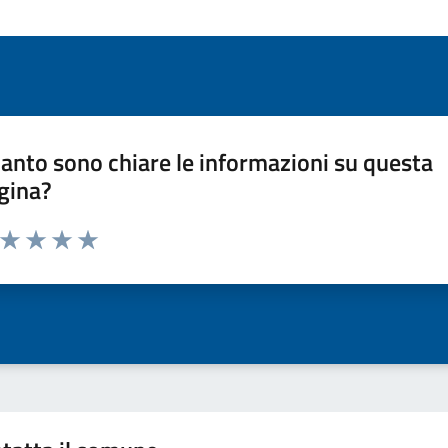
anto sono chiare le informazioni su questa
gina?
a da 1 a 5 stelle la pagina
ta 1 stelle su 5
Valuta 2 stelle su 5
Valuta 3 stelle su 5
Valuta 4 stelle su 5
Valuta 5 stelle su 5