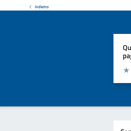
Indietro
Qu
pa
Valut
Valu