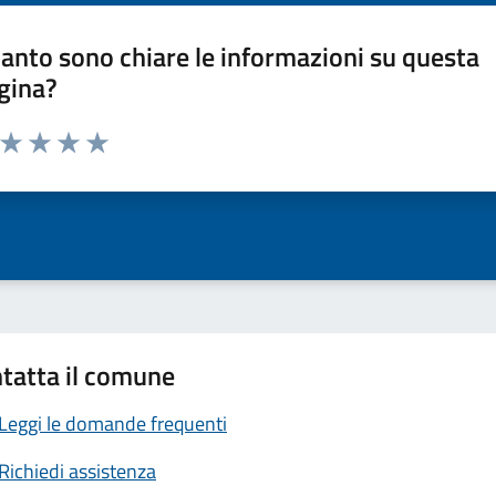
anto sono chiare le informazioni su questa
gina?
a da 1 a 5 stelle la pagina
ta 1 stelle su 5
Valuta 2 stelle su 5
Valuta 3 stelle su 5
Valuta 4 stelle su 5
Valuta 5 stelle su 5
tatta il comune
Leggi le domande frequenti
Richiedi assistenza