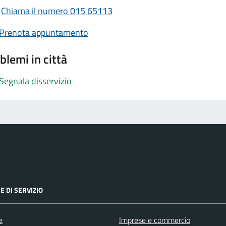
Chiama il numero 015 65113
Prenota appuntamento
blemi in città
Segnala disservizio
E DI SERVIZIO
e
Imprese e commercio