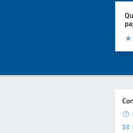
Qu
pa
Valut
Valu
Con