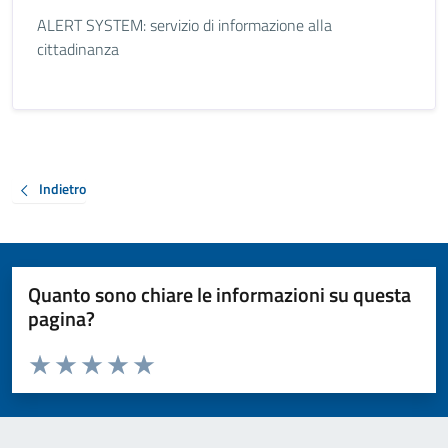
ALERT SYSTEM: servizio di informazione alla
cittadinanza
Indietro
Quanto sono chiare le informazioni su questa
pagina?
Valuta da 1 a 5 stelle la pagina
Valuta 1 stelle su 5
Valuta 2 stelle su 5
Valuta 3 stelle su 5
Valuta 4 stelle su 5
Valuta 5 stelle su 5